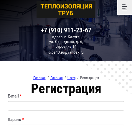
+7 (910) 911-23-67
Адрес: г. Калуга,
ул. Складская, д. 6,
строение 14
pipe40.ru@yandex.ru
Главная
/
Главная
/
Users
/
Регистрация
Регистрация
E-mail
*
Пароль
*